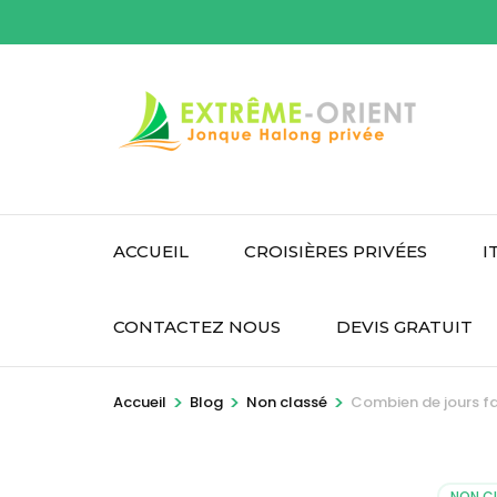
Aller
au
contenu
(Pressez
Entrée)
ACCUEIL
CROISIÈRES PRIVÉES
I
CONTACTEZ NOUS
DEVIS GRATUIT
>
>
>
Accueil
Blog
Non classé
Combien de jours fau
NON C