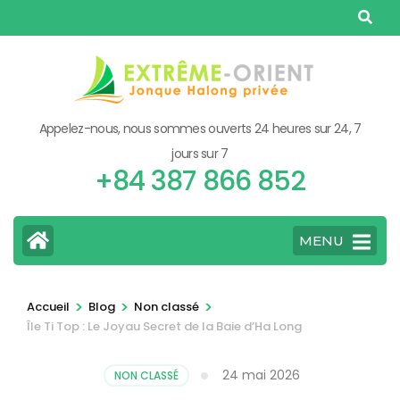
Aller
au
contenu
(Pressez
Entrée)
Appelez-nous, nous sommes ouverts 24 heures sur 24, 7
jours sur 7
+84 387 866 852
MENU
>
>
>
Accueil
Blog
Non classé
Île Ti Top : Le Joyau Secret de la Baie d’Ha Long
24 mai 2026
NON CLASSÉ