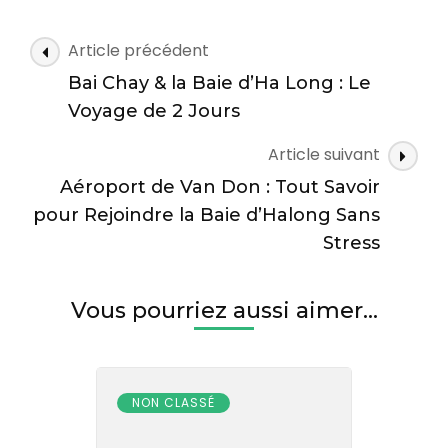
Top
:
Navigation
Article précédent
Le
des
Joyau
Bai Chay & la Baie d’Ha Long : Le
articles
Secret
Voyage de 2 Jours
de
la
Article suivant
Baie
Aéroport de Van Don : Tout Savoir
d’Ha
Long
pour Rejoindre la Baie d’Halong Sans
Stress
Vous pourriez aussi aimer...
NON CLASSÉ