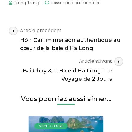
sur
Trang Trang
Laisser un commentaire
Carte
de
voyage
de
Navigation
Article précédent
Ha
des
Long
Hòn Gai : immersion authentique au
articles
:
cœur de la baie d’Ha Long
tout
ce
Article suivant
qu’il
Bai Chay & la Baie d’Ha Long : Le
faut
savoir
Voyage de 2 Jours
Vous pourriez aussi aimer...
NON CLASSÉ