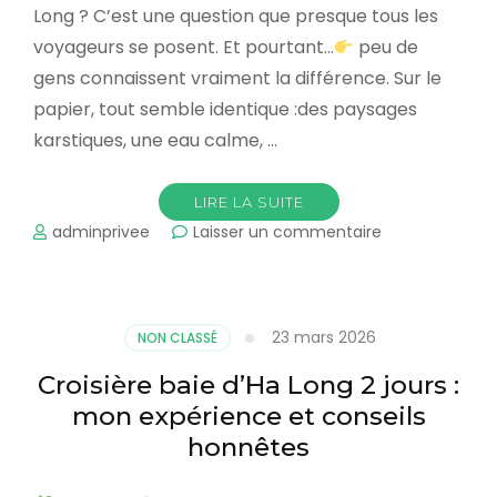
Long ? C’est une question que presque tous les
voyageurs se posent. Et pourtant…
peu de
gens connaissent vraiment la différence. Sur le
papier, tout semble identique :des paysages
karstiques, une eau calme, …
LIRE LA SUITE
sur
adminprivee
Laisser un commentaire
Quelle
baie
choisir
:
23 mars 2026
NON CLASSÉ
Ha
Long,
Croisière baie d’Ha Long 2 jours :
Lan
mon expérience et conseils
Ha
ou
honnêtes
Bai
Tu