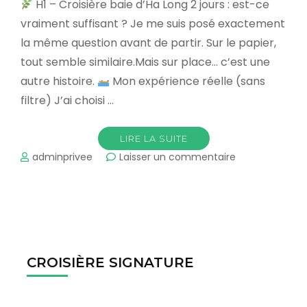
H1 – Croisière baie d’Ha Long 2 jours : est-ce
Long
vraiment suffisant ? Je me suis posé exactement
?
la même question avant de partir. Sur le papier,
tout semble similaire.Mais sur place… c’est une
autre histoire.
Mon expérience réelle (sans
filtre) J’ai choisi …
LIRE LA SUITE
sur
adminprivee
Laisser un commentaire
Croisière
baie
d’Ha
Long
2
jours
:
CROISIÈRE SIGNATURE
mon
expérience
et