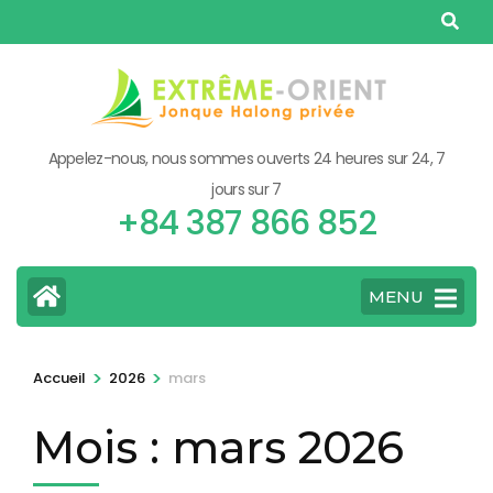
Aller
au
contenu
(Pressez
Entrée)
Appelez-nous, nous sommes ouverts 24 heures sur 24, 7
jours sur 7
+84 387 866 852
MENU
>
>
Accueil
2026
mars
Mois :
mars 2026