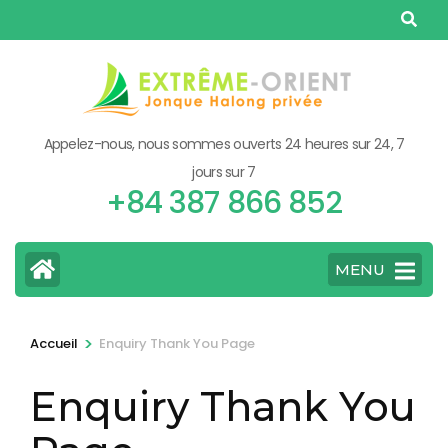
Aller
au
contenu
(Pressez
Entrée)
Appelez-nous, nous sommes ouverts 24 heures sur 24, 7
jours sur 7
+84 387 866 852
MENU
>
Accueil
Enquiry Thank You Page
Enquiry Thank You