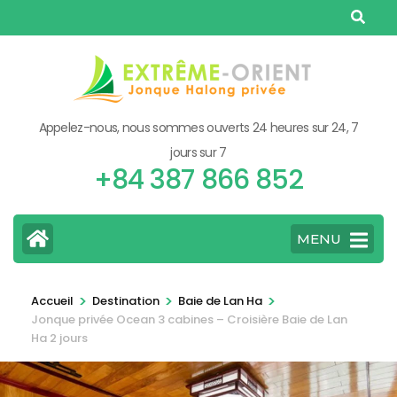
Aller
au
contenu
(Pressez
Entrée)
Appelez-nous, nous sommes ouverts 24 heures sur 24, 7
jours sur 7
+84 387 866 852
MENU
>
>
>
Accueil
Destination
Baie de Lan Ha
Jonque privée Ocean 3 cabines – Croisière Baie de Lan
Ha 2 jours