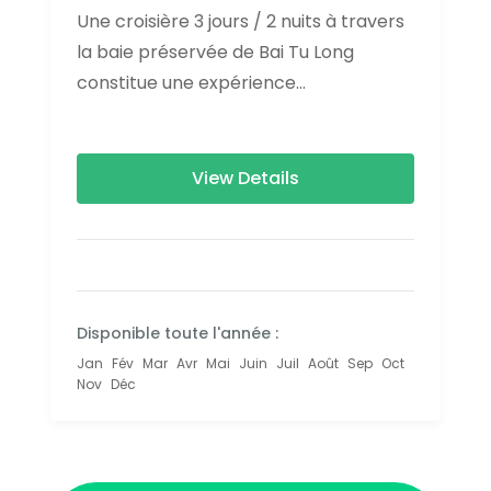
Une croisière 3 jours / 2 nuits à travers
la baie préservée de Bai Tu Long
constitue une expérience
exceptionnelle pour les voyageurs en
quête d’authenticité. Ce programme
prolongé…
View Details
Disponible toute l'année :
Jan
Fév
Mar
Avr
Mai
Juin
Juil
Août
Sep
Oct
Nov
Déc