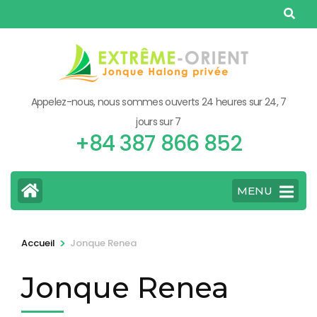
Aller
au
contenu
(Pressez
Entrée)
Appelez-nous, nous sommes ouverts 24 heures sur 24, 7
jours sur 7
+84 387 866 852
MENU
>
Accueil
Jonque Renea
Jonque Renea